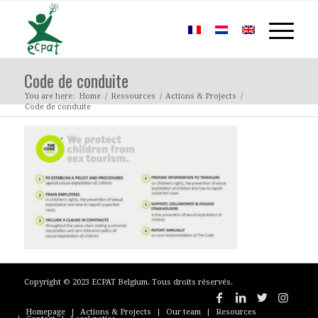
Code de conduite
You are here:
Home
/
Ressources
/
Actions & Projects
/
Code de conduite
Copyright © 2023 ECPAT Belgium. Tous droits réservés.
Homepage
Actions & Projects
Our team
Resources