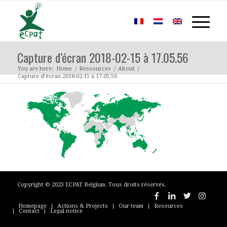
Capture d’écran 2018-02-15 à 17.05.56
You are here:
Home
/
Ressources
/
About
/
Capture d’écran 2018-02-15 à 17.05.56
Copyright © 2023 ECPAT Belgium. Tous droits réservés.
Homepage
Actions & Projects
Our team
Resources
Contact
Legal notice