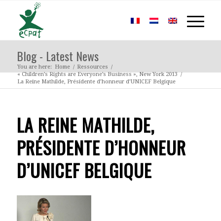
Blog - Latest News
You are here:
Home
/
Ressources
/
« Children’s Rights are Everyone’s Business », New York 2013
/
La Reine Mathilde, Présidente d’honneur d’UNICEF Belgique
LA REINE MATHILDE,
PRÉSIDENTE D’HONNEUR
D’UNICEF BELGIQUE