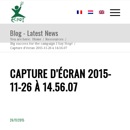
Blog - Latest News
You are here:
Home
/
Ressources
/
Big success for the campaign I Say Stop!
/
Capture d’écran 2015-11-26 à 14.56.07
CAPTURE D’ÉCRAN 2015-
11-26 À 14.56.07
26/11/2015