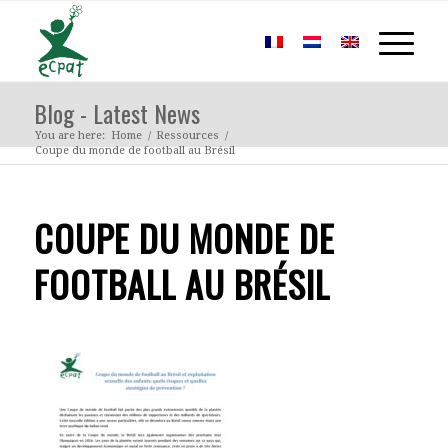
Blog - Latest News
You are here:
Home
/
Ressources
/
Coupe du monde de football au Brésil
COUPE DU MONDE DE
FOOTBALL AU BRÉSIL