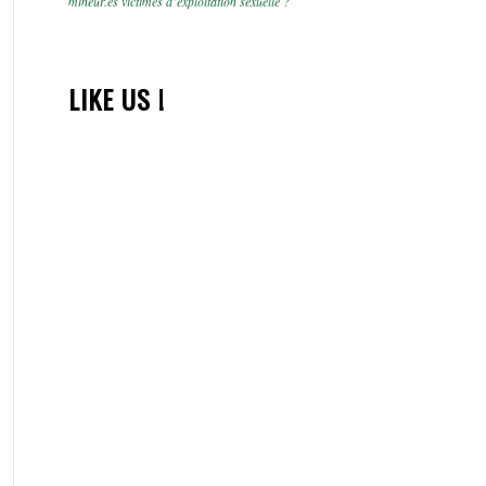
mineur.es victimes d’exploitation sexuelle ?
LIKE US !