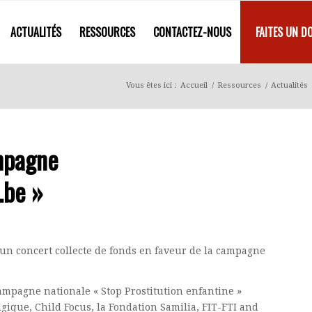
ACTUALITÉS
RESSOURCES
CONTACTEZ-NOUS
FAITES UN D
Vous êtes ici :
Accueil
/
Ressources
/
Actualités
mpagne
.be »
 un concert collecte de fonds en faveur de la campagne
campagne nationale « Stop Prostitution enfantine »
ique, Child Focus, la Fondation Samilia, FIT-FTI and