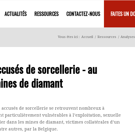
ACTUALITÉS
RESSOURCES
CONTACTEZ-NOUS
FAITES UN D
Vous êtes ici :
Accueil
/
Ressources
/
Analyses
ccusés de sorcellerie - au
mines de diamant
s accusés de sorcellerie se retrouvent nombreux à
t particulièrement vulnérables à l’exploitation, sexuelle
ler dans les mines de diamant, victimes collatérales d’un
re autres, par la Belgique.