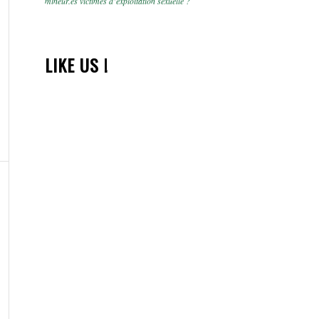
mineur.es victimes d’exploitation sexuelle ?
LIKE US !