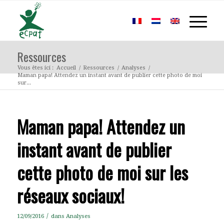
Ressources
Vous êtes ici :
Accueil
/
Ressources
/
Analyses
/
Maman papa! Attendez un instant avant de publier cette photo de moi
sur...
Maman papa! Attendez un
instant avant de publier
cette photo de moi sur les
réseaux sociaux!
/
12/09/2016
dans
Analyses