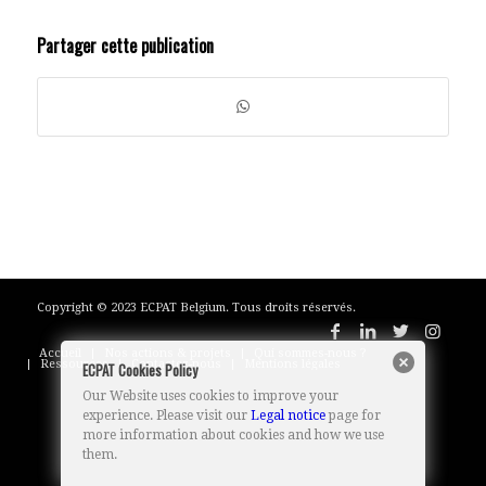
Partager cette publication
Copyright © 2023 ECPAT Belgium. Tous droits réservés.
Accueil
Nos actions & projets
Qui sommes-nous ?
Ressources
Contactez-nous
Mentions légales
ECPAT Cookies Policy
Our Website uses cookies to improve your
experience. Please visit our
Legal notice
page for
more information about cookies and how we use
them.