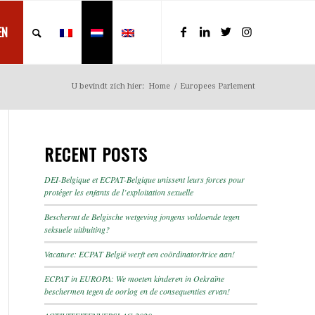
EN
U bevindt zich hier:
Home
/
Europees Parlement
RECENT POSTS
DEI-Belgique et ECPAT-Belgique unissent leurs forces pour
protéger les enfants de l’exploitation sexuelle
Beschermt de Belgische wetgeving jongens voldoende tegen
seksuele uitbuiting?
Vacature: ECPAT België werft een coördinator/trice aan!
ECPAT in EUROPA: We moeten kinderen in Oekraïne
beschermen tegen de oorlog en de consequenties ervan!