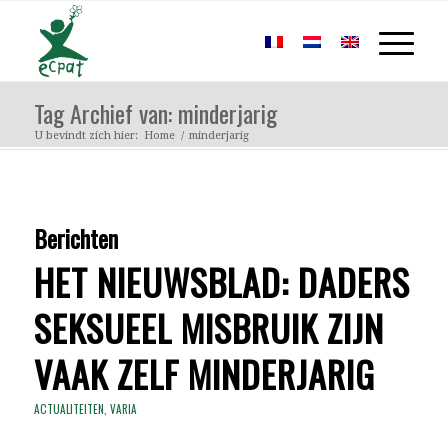
Tag Archief van: minderjarig
U bevindt zich hier:
Home
/
minderjarig
Berichten
HET NIEUWSBLAD: DADERS
SEKSUEEL MISBRUIK ZIJN
VAAK ZELF MINDERJARIG
ACTUALITEITEN
,
VARIA