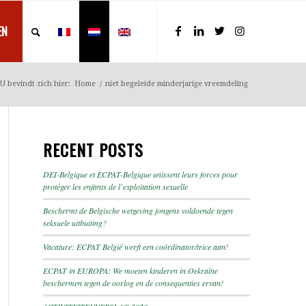
EN
U bevindt zich hier:
Home
/
niet begeleide minderjarige vreemdeling
RECENT POSTS
DEI-Belgique et ECPAT-Belgique unissent leurs forces pour
protéger les enfants de l’exploitation sexuelle
Beschermt de Belgische wetgeving jongens voldoende tegen
seksuele uitbuiting?
Vacature: ECPAT België werft een coördinator/trice aan!
ECPAT in EUROPA: We moeten kinderen in Oekraïne
beschermen tegen de oorlog en de consequenties ervan!