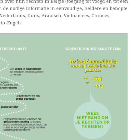
 over hun rechten in België (toegang tot voogd en tot een
fen de nodige informatie in eenvoudige, heldere en benopte
, Nederlands, Duits, Arabisch, Vietnamees, Chinees,
gin-Engels.