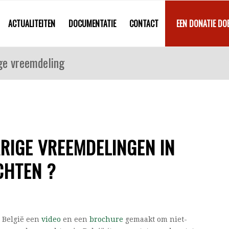
ACTUALITEITEN
DOCUMENTATIE
CONTACT
EEN DONATIE DO
ige vreemdeling
ARIGE VREEMDELINGEN IN
CHTEN ?
T België een
video
en een
brochure
gemaakt om niet-