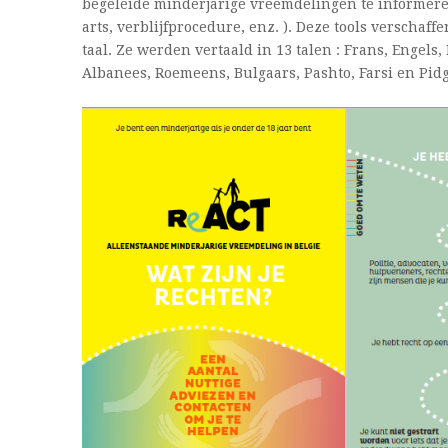
begeleide minderjarige vreemdelingen te informeren
arts, verblijfprocedure, enz. ). Deze tools verschaf
taal. Ze werden vertaald in 13 talen : Frans, Engels
Albanees, Roemeens, Bulgaars, Pashto, Farsi en Pid