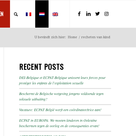
EN
U bevindt zich hier:
Home
/
recheten van kind
RECENT POSTS
DEI-Belgique et ECPAT-Belgique unissent leurs forces pour
protéger les enfants de l’exploitation sexuelle
Beschermt de Belgische wetgeving jongens voldoende tegen
seksuele uitbuiting?
Vacature: ECPAT België werft een coördinator/trice aan!
ECPAT in EUROPA: We moeten kinderen in Oekraïne
beschermen tegen de oorlog en de consequenties ervan!