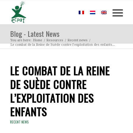
Blog - Latest News
You are here:
Home
/
Resources
/
Recent news
/
Le combat de la Reine de Suède contre l’exploitation des enfants...
LE COMBAT DE LA REINE
DE SUÈDE CONTRE
L’EXPLOITATION DES
ENFANTS
RECENT NEWS