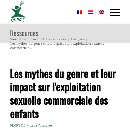
Ressources
Vous êtes ici :
Accueil
/
Ressources
/
Analyses
/
Les mythes du genre et leur impact sur l’exploitation sexuelle
commerciale...
Les mythes du genre et leur
impact sur l'exploitation
sexuelle commerciale des
enfants
/
01/09/2015
dans
Analyses