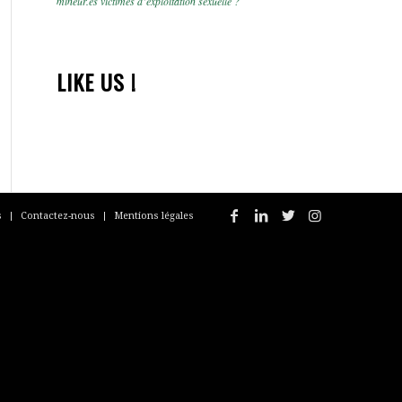
mineur.es victimes d’exploitation sexuelle ?
LIKE US !
s
Contactez-nous
Mentions légales